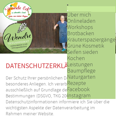
Über mich
Onlineladen
Workshops
Brotbacken
Kräuterspaziergänge
Grüne Kosmetik
Seifen sieden
Kochen
Leistungen
DATENSCHUTZERKLÄRUNG
Baumpflege
Naturgarten
Der Schutz Ihrer persönlichen Daten ist mir ein
Rezepte
besonderes Anliegen. Ich verarbeite Ihre Daten daher
Facebook
ausschließlich auf Grundlage der gesetzlichen
Instagram
Bestimmungen (DSGVO, TKG 2003). In diesen
Datenschutzinformationen informiere ich Sie über die
wichtigsten Aspekte der Datenverarbeitung im
Rahmen meiner Website.